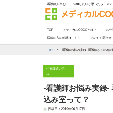
看護師人生をRE・Startしたいと思ったら、
メデ
TOP
メディカルCOCOとは？
お仕
医師の方の転職はこちら
その他お問合せ
TOP
-看護師お悩み実録- 看護師さんの為
①看護師の悩
み・・・
-看護師お悩み実録-
込み室って？
投稿日：2019年06月17日